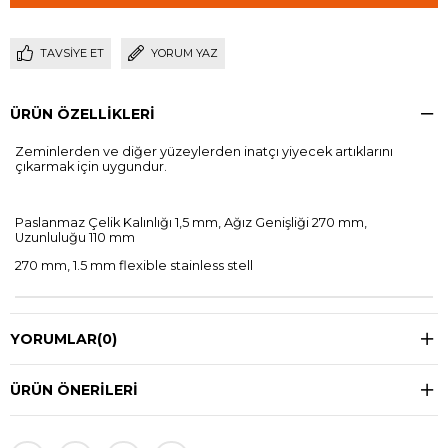
TAVSIYE ET
YORUM YAZ
ÜRÜN ÖZELLIKLERI
Zeminlerden ve diğer yüzeylerden inatçı yiyecek artıklarını
çıkarmak için uygundur.
Paslanmaz Çelik Kalınlığı 1,5 mm, Ağız Genişliği 270 mm,
Uzunluluğu 110 mm
270 mm, 1.5 mm flexible stainless stell
YORUMLAR
(0)
ÜRÜN ÖNERILERI