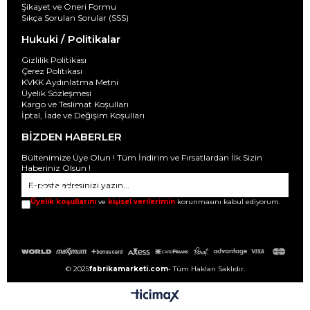
Şikayet ve Öneri Formu
Sıkça Sorulan Sorular (SSS)
Hukuki / Politikalar
Gizlilik Politikası
Çerez Politikası
KVKK Aydınlatma Metni
Üyelik Sözleşmesi
Kargo ve Teslimat Koşulları
İptal, İade ve Değişim Koşulları
BİZDEN HABERLER
Bültenimize Üye Olun ! Tüm İndirim ve Fırsatlardan İlk Sizin
Haberiniz Olsun !
GÖNDER
Üyelik koşullarını
ve
kişisel verilerimin
korunmasını kabul ediyorum.
© 2025
fabrikamarketi.com
- Tüm Hakları Saklıdır.