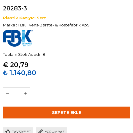
28283-3
Plastik Kazıyıcı Sert
Marka
:
FBK Fyens-Børste- & Kostefabrik ApS
Toplam Stok Adedi
:
8
€ 20,79
₺ 1.140,80
TAVSIYE ET
YORUM YAZ