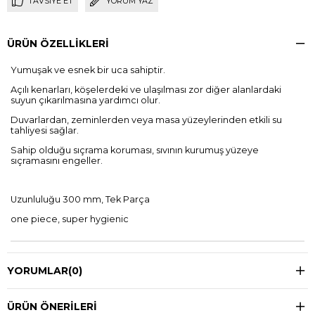
TAVSIYE ET
YORUM YAZ
ÜRÜN ÖZELLIKLERI
Yumuşak ve esnek bir uca sahiptir.
Açılı kenarları, köşelerdeki ve ulaşılması zor diğer alanlardaki
suyun çıkarılmasına yardımcı olur.
Duvarlardan, zeminlerden veya masa yüzeylerinden etkili su
tahliyesi sağlar.
Sahip olduğu sıçrama koruması, sıvının kurumuş yüzeye
sıçramasını engeller.
Uzunluluğu 300 mm, Tek Parça
one piece, super hygienic
YORUMLAR
(0)
ÜRÜN ÖNERILERI