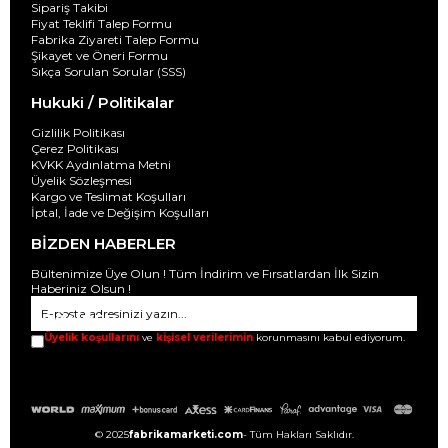
Sipariş Takibi
Fiyat Teklifi Talep Formu
Fabrika Ziyareti Talep Formu
Şikayet ve Öneri Formu
Sıkça Sorulan Sorular (SSS)
Hukuki / Politikalar
Gizlilik Politikası
Çerez Politikası
KVKK Aydınlatma Metni
Üyelik Sözleşmesi
Kargo ve Teslimat Koşulları
İptal, İade ve Değişim Koşulları
BİZDEN HABERLER
Bültenimize Üye Olun ! Tüm İndirim ve Fırsatlardan İlk Sizin
Haberiniz Olsun !
GÖNDER
Üyelik koşullarını
ve
kişisel verilerimin
korunmasını kabul ediyorum.
© 2025
fabrikamarketi.com
- Tüm Hakları Saklıdır.