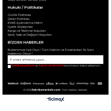
Hukuki / Politikalar
Gizlilik Politikası
Çerez Politikası
KVKK Aydınlatma Metni
Üyelik Sözleşmesi
Kargo ve Teslimat Koşulları
İptal, İade ve Değişim Koşulları
BİZDEN HABERLER
Bültenimize Üye Olun ! Tüm İndirim ve Fırsatlardan İlk Sizin
Haberiniz Olsun !
GÖNDER
Üyelik koşullarını
ve
kişisel verilerimin
korunmasını kabul ediyorum.
© 2025
fabrikamarketi.com
- Tüm Hakları Saklıdır.