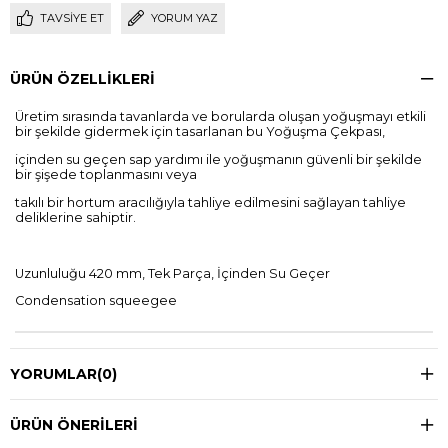
TAVSIYE ET
YORUM YAZ
ÜRÜN ÖZELLIKLERI
Üretim sırasında tavanlarda ve borularda oluşan yoğuşmayı etkili
bir şekilde gidermek için tasarlanan bu Yoğuşma Çekpası,
içinden su geçen sap yardımı ile yoğuşmanın güvenli bir şekilde
bir şişede toplanmasını veya
takılı bir hortum aracılığıyla tahliye edilmesini sağlayan tahliye
deliklerine sahiptir.
Uzunluluğu 420 mm, Tek Parça, İçinden Su Geçer
Condensation squeegee
YORUMLAR
(0)
ÜRÜN ÖNERILERI