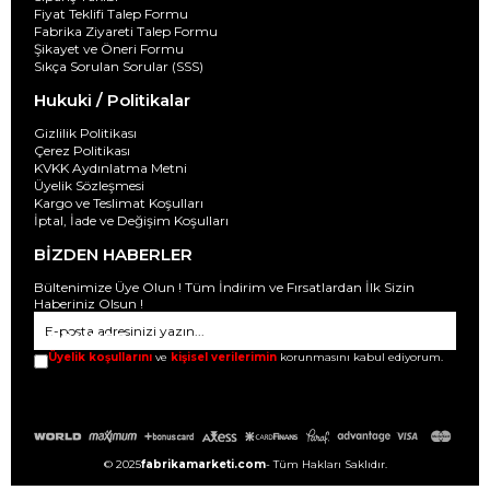
Fiyat Teklifi Talep Formu
Fabrika Ziyareti Talep Formu
Şikayet ve Öneri Formu
Sıkça Sorulan Sorular (SSS)
Hukuki / Politikalar
Gizlilik Politikası
Çerez Politikası
KVKK Aydınlatma Metni
Üyelik Sözleşmesi
Kargo ve Teslimat Koşulları
İptal, İade ve Değişim Koşulları
BİZDEN HABERLER
Bültenimize Üye Olun ! Tüm İndirim ve Fırsatlardan İlk Sizin
Haberiniz Olsun !
GÖNDER
Üyelik koşullarını
ve
kişisel verilerimin
korunmasını kabul ediyorum.
© 2025
fabrikamarketi.com
- Tüm Hakları Saklıdır.