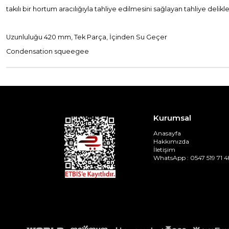
takılı bir hortum aracılığıyla tahliye edilmesini sağlayan tahliye delikle
Uzunluluğu 420 mm, Tek Parça, İçinden Su Geçer
Condensation squeegee
Kurumsal
Anasayfa
Hakkımızda
İletişim
WhatsApp : 0547 519 71 4