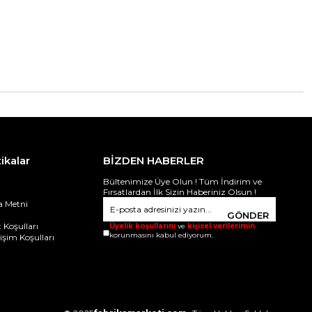
tikalar
BİZDEN HABERLER
Bültenimize Üye Olun ! Tüm İndirim ve
Fırsatlardan İlk Sizin Haberiniz Olsun !
 Metni
i
GÖNDER
 Koşulları
Üyelik koşullarını
ve
kişisel verilerimin
korunmasını kabul ediyorum.
ğişim Koşulları