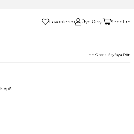
Favorilerim
Üye Girişi
Sepetim
< < Önceki Sayfaya Dön
ik ApS