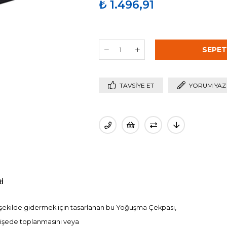
₺ 1.496,91
TAVSIYE ET
YORUM YAZ
I
r şekilde gidermek için tasarlanan bu Yoğuşma Çekpası,
 şişede toplanmasını veya