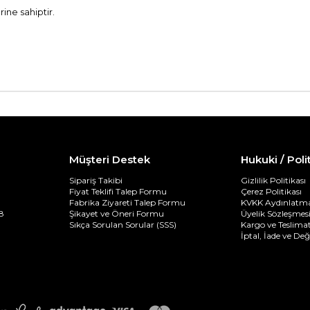
rine sahiptir.
Müşteri Destek
Hukuki / Poli
Sipariş Takibi
Gizlilik Politikası
Fiyat Teklifi Talep Formu
Çerez Politikası
Fabrika Ziyareti Talep Formu
KVKK Aydınlatma
8
Şikayet ve Öneri Formu
Üyelik Sözleşmes
Sıkça Sorulan Sorular (SSS)
Kargo ve Teslimat
İptal, İade ve De