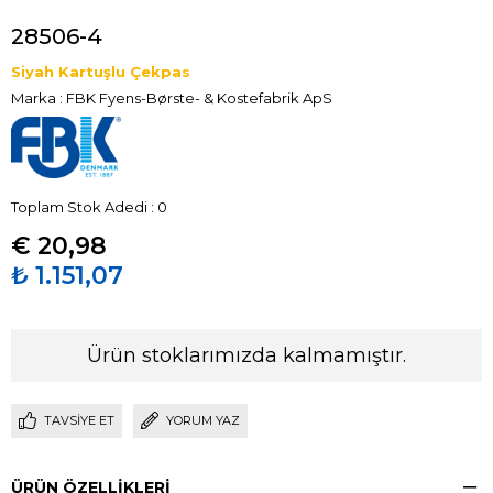
28506-4
Siyah Kartuşlu Çekpas
Marka
:
FBK Fyens-Børste- & Kostefabrik ApS
Toplam Stok Adedi
:
0
€ 20,98
₺ 1.151,07
Ürün stoklarımızda kalmamıştır.
TAVSIYE ET
YORUM YAZ
ÜRÜN ÖZELLIKLERI