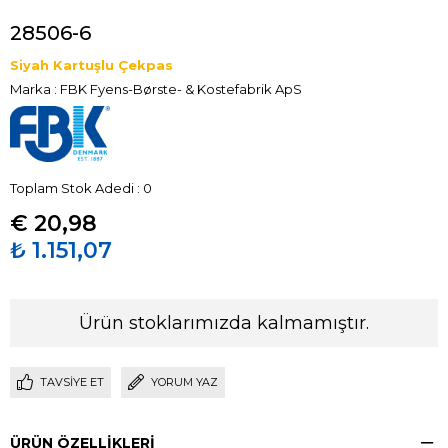
28506-6
Siyah Kartuşlu Çekpas
Marka
:
FBK Fyens-Børste- & Kostefabrik ApS
Toplam Stok Adedi
:
0
€ 20,98
₺ 1.151,07
Ürün stoklarımızda kalmamıştır.
TAVSIYE ET
YORUM YAZ
ÜRÜN ÖZELLIKLERI