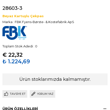
28603-3
Beyaz Kartuşlu Çekpas
Marka
:
FBK Fyens-Børste- & Kostefabrik ApS
Toplam Stok Adedi
:
0
€ 22,32
₺ 1.224,69
Ürün stoklarımızda kalmamıştır.
TAVSIYE ET
YORUM YAZ
ÜRÜN ÖZELLIKLERI