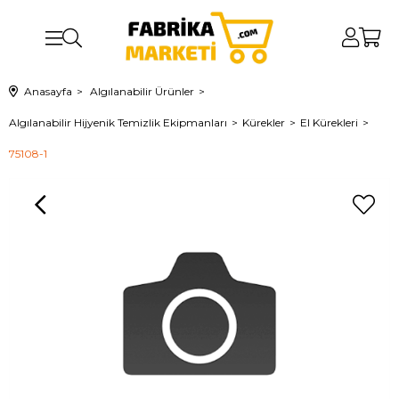
Anasayfa
Algılanabilir Ürünler
Algılanabilir Hijyenik Temizlik Ekipmanları
Kürekler
El Kürekleri
75108-1