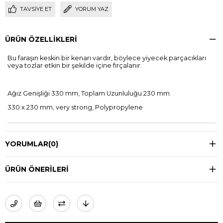
TAVSIYE ET
YORUM YAZ
ÜRÜN ÖZELLIKLERI
Bu faraşın keskin bir kenarı vardır, böylece yiyecek parçacıkları
veya tozlar etkin bir şekilde içine fırçalanır.
Ağız Genişliği 330 mm, Toplam Uzunluluğu 230 mm
330 x 230 mm, very strong, Polypropylene
YORUMLAR
(0)
ÜRÜN ÖNERILERI