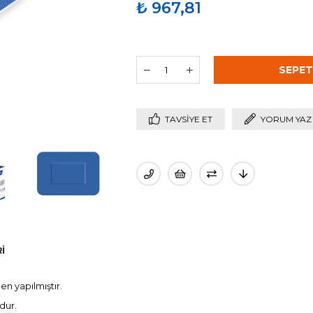
₺ 967,81
TAVSIYE ET
YORUM YAZ
I
n yapılmıştır.
dur.