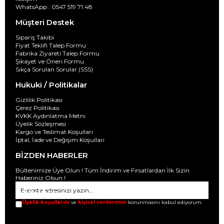
WhatsApp : 0547 519 71 48
Müşteri Destek
Sipariş Takibi
Fiyat Teklifi Talep Formu
Fabrika Ziyareti Talep Formu
Şikayet ve Öneri Formu
Sıkça Sorulan Sorular (SSS)
Hukuki / Politikalar
Gizlilik Politikası
Çerez Politikası
KVKK Aydınlatma Metni
Üyelik Sözleşmesi
Kargo ve Teslimat Koşulları
İptal, İade ve Değişim Koşulları
BİZDEN HABERLER
Bültenimize Üye Olun ! Tüm İndirim ve Fırsatlardan İlk Sizin
Haberiniz Olsun !
GÖNDER
Üyelik koşullarını
ve
kişisel verilerimin
korunmasını kabul ediyorum.