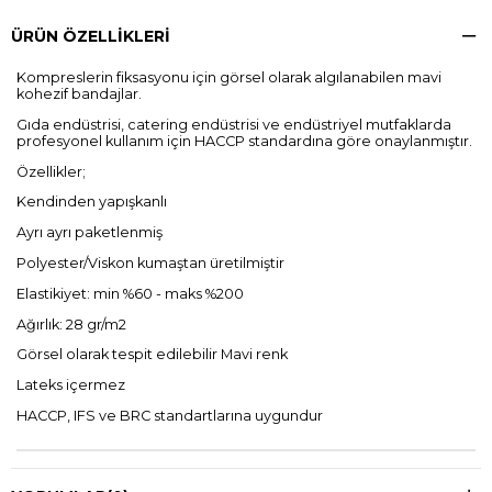
ÜRÜN ÖZELLIKLERI
Kompreslerin fiksasyonu için görsel olarak algılanabilen mavi
kohezif bandajlar.
Gıda endüstrisi, catering endüstrisi ve endüstriyel mutfaklarda
profesyonel kullanım için HACCP standardına göre onaylanmıştır.
Özellikler;
Kendinden yapışkanlı
Ayrı ayrı paketlenmiş
Polyester/Viskon kumaştan üretilmiştir
Elastikiyet: min %60 - maks %200
Ağırlık: 28 gr/m2
Görsel olarak tespit edilebilir Mavi renk
Lateks içermez
HACCP, IFS ve BRC standartlarına uygundur