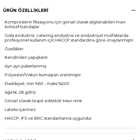
ÜRÜN ÖZELLIKLERI
Kompreslerin fiksasyonu için görsel olarak algılanabilen mavi
kohezif bandajlar.
Gıda endüstrisi, catering endüstrisi ve endüstriyel mutfaklarda
profesyonel kullanım için HACCP standardına göre onaylanmıştır.
Özellikler;
Kendinden yapışkanlı
Ayrı ayrı paketlenmiş
Polyester/Viskon kumaştan üretilmiştir
Elastikiyet: min %60 - maks %200
Ağırlık: 28 gr/m2
Görsel olarak tespit edilebilir Mavi renk
Lateks içermez
HACCP, IFS ve BRC standartlarına uygundur