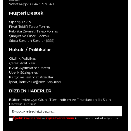
WhatsApp : 0547 519 71 48
Müşteri Destek
Sipariş Takibi
Fiyat Teklifi Talep Formu
Fabrika Ziyareti Talep Formu
Şikayet ve Öneri Formu
Sıkça Sorulan Sorular (SSS)
Hukuki / Politikalar
Gizlilik Politikası
Çerez Politikası
KVKK Aydınlatma Metni
Üyelik Sözleşmesi
Kargo ve Teslimat Koşulları
İptal, İade ve Değişim Koşulları
BİZDEN HABERLER
Bültenimize Üye Olun ! Tüm İndirim ve Fırsatlardan İlk Sizin
Haberiniz Olsun !
GÖNDER
Üyelik koşullarını
ve
kişisel verilerimin
korunmasını kabul ediyorum.