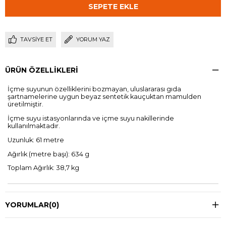
TAVSIYE ET
YORUM YAZ
ÜRÜN ÖZELLIKLERI
İçme suyunun özelliklerini bozmayan, uluslararası gıda
şartnamelerine uygun beyaz sentetik kauçuktan mamulden
üretilmiştir.
İçme suyu istasyonlarında ve içme suyu nakillerinde
kullanılmaktadır.
Uzunluk: 61 metre
Ağırlık (metre başı): 634 g
Toplam Ağırlık: 38,7 kg
YORUMLAR
(0)