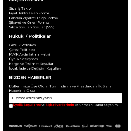
Sipariş Takibi
Fiyat Teklifi Talep Formu
Fabrika Ziyareti Talep Formu
Şikayet ve Öneri Formu
Sıkça Sorulan Sorular (SSS)
Hukuki / Politikalar
Gizlilik Politikası
Çerez Politikası
KVKK Aydınlatma Metni
Üyelik Sözleşmesi
Kargo ve Teslimat Koşulları
İptal, İade ve Değişim Koşulları
BİZDEN HABERLER
Bültenimize Üye Olun ! Tüm İndirim ve Fırsatlardan İlk Sizin
Haberiniz Olsun !
GÖNDER
Üyelik koşullarını
ve
kişisel verilerimin
korunmasını kabul ediyorum.