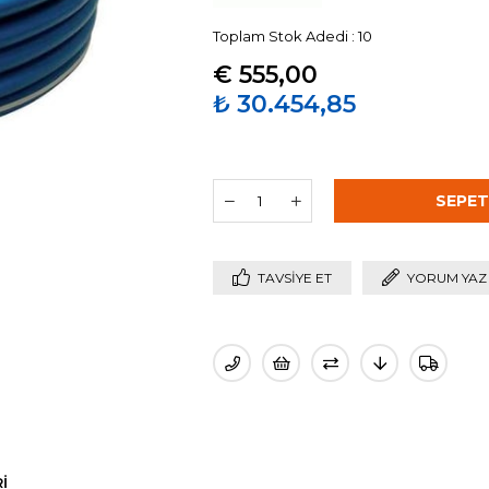
Toplam Stok Adedi
:
10
€ 555,00
₺ 30.454,85
TAVSIYE ET
YORUM YAZ
I