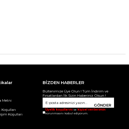
tikalar
BİZDEN HABERLER
Bültenimize Üye Olun ! Tüm İndirim ve
Fırsatlardan İlk Sizin Haberiniz Olsun !
 Metni
i
GÖNDER
 Koşulları
Üyelik koşullarını
ve
kişisel verilerimin
korunmasını kabul ediyorum.
ğişim Koşulları