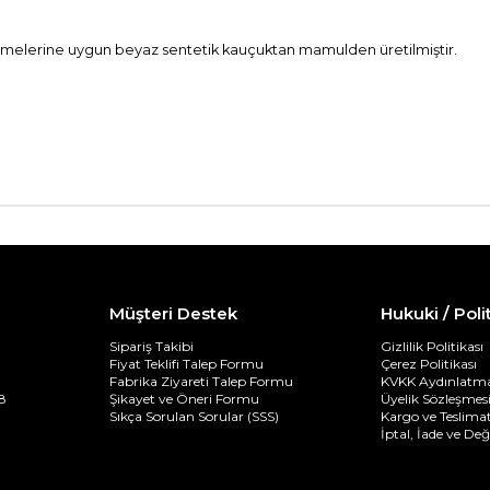
namelerine uygun beyaz sentetik kauçuktan mamulden üretilmiştir.
Müşteri Destek
Hukuki / Poli
Sipariş Takibi
Gizlilik Politikası
Fiyat Teklifi Talep Formu
Çerez Politikası
Fabrika Ziyareti Talep Formu
KVKK Aydınlatma
8
Şikayet ve Öneri Formu
Üyelik Sözleşmes
Sıkça Sorulan Sorular (SSS)
Kargo ve Teslimat
İptal, İade ve De