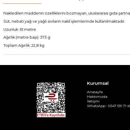
Nakledilen maddenin özelliklerini bozmayan, uluslararası gıda şart
Süt, nebati yağ ve yağlı sıvıların nakil işlemlerinde kullanılmaktadır.
Uzunluk: 61 metre
Ağırlık (metre başı): 373 g
Toplam Ağırlık: 22,8 kg
Kurumsal
Anasayfa
Hakkımızda
İletişim
WhatsApp : 0547 519 71 4