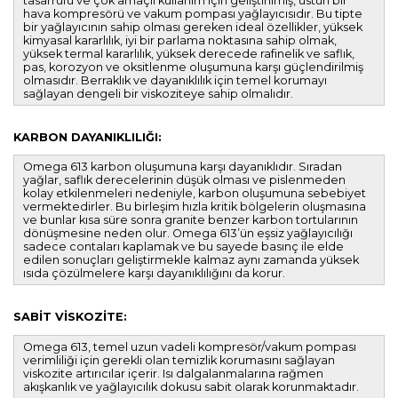
tasarrufu ve çok amaçlı kullanım için geliştirilmiş, üstün bir
hava kompresörü ve vakum pompası yağlayıcısıdır. Bu tipte
bir yağlayıcının sahip olması gereken ideal özellikler, yüksek
kimyasal kararlılık, iyi bir parlama noktasına sahip olmak,
yüksek termal kararlılık, yüksek derecede rafinelik ve saflık,
pas, korozyon ve oksitlenme oluşumuna karşı güçlendirilmiş
olmasıdır. Berraklık ve dayanıklılık için temel korumayı
sağlayan dengeli bir viskoziteye sahip olmalıdır.
KARBON DAYANIKLILIĞI:
Omega 613 karbon oluşumuna karşı dayanıklıdır. Sıradan
yağlar, saflık derecelerinin düşük olması ve pislenmeden
kolay etkilenmeleri nedeniyle, karbon oluşumuna sebebiyet
vermektedirler. Bu birleşim hızla kritik bölgelerin oluşmasına
ve bunlar kısa süre sonra granite benzer karbon tortularının
dönüşmesine neden olur. Omega 613’ün eşsiz yağlayıcılığı
sadece contaları kaplamak ve bu sayede basınç ile elde
edilen sonuçları geliştirmekle kalmaz aynı zamanda yüksek
ısıda çözülmelere karşı dayanıklılığını da korur.
SABİT VİSKOZİTE:
Omega 613, temel uzun vadeli kompresör/vakum pompası
verimliliği için gerekli olan temizlik korumasını sağlayan
viskozite artırıcılar içerir. Isı dalgalanmalarına rağmen
akışkanlık ve yağlayıcılık dokusu sabit olarak korunmaktadır.