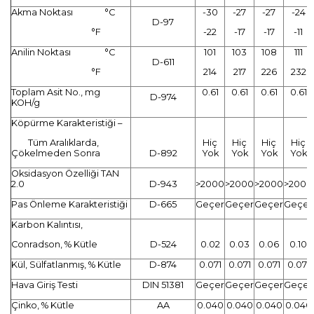
Akma Noktası °C
-30
-27
-27
-24
D-97
°F
-22
-17
-17
-11
Anilin Noktası °C
101
103
108
111
D-611
°F
214
217
226
232
Toplam Asit No., mg
0.61
0.61
0.61
0.61
D-974
KOH/g
Köpürme Karakteristiği –
Tüm Aralıklarda,
Hiç
Hiç
Hiç
Hiç
Çökelmeden Sonra
D-892
Yok
Yok
Yok
Yok
Oksidasyon Özelliği TAN
2.0
D-943
>2000
>2000
>2000
>2000
Pas Önleme Karakteristiği
D-665
Geçer
Geçer
Geçer
Geçer
Karbon Kalıntısı,
Conradson, % Kütle
D-524
0.02
0.03
0.06
0.10
Kül, Sülfatlanmış, % Kütle
D-874
0.071
0.071
0.071
0.071
Hava Giriş Testi
DIN 51381
Geçer
Geçer
Geçer
Geçer
Çinko, % Kütle
AA
0.040
0.040
0.040
0.040