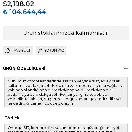
$2,198.02
₺ 104.644,44
Ürün stoklarımızda kalmamıştır.
TAVSIYE ET
YORUM YAZ
ÜRÜN ÖZELLIKLERI
Günümüz kompresörlerinde sıradan ve yetersiz yağlayıcıları
kullanmak oldukça tehlikelidir. Isı ve karbon oluşumu yağlama
kabına yollandığında bir reaksiyona ve bu reaksiyon bir
patlama ya da oldukça tehlikeli bir yangına sebebiyet
verebilir. Maalesef, bu gerçek çoğu zaman göz ardı edilir ve
fark edildiği zaman çok geç olabilir.
TANIM:
Omega 613, kompresör / vakum pompası güvenliği, maliyet