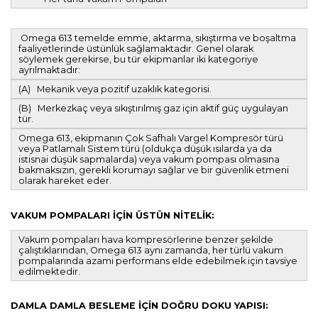
Omega 613 temelde emme, aktarma, sıkıştırma ve boşaltma
faaliyetlerinde üstünlük sağlamaktadır. Genel olarak
söylemek gerekirse, bu tür ekipmanlar iki kategoriye
ayrılmaktadır:
(A) Mekanik veya pozitif uzaklık kategorisi.
(B) Merkezkaç veya sıkıştırılmış gaz için aktif güç uygulayan
tür.
Omega 613, ekipmanın Çok Safhalı Vargel Kompresör türü
veya Patlamalı Sistem türü (oldukça düşük ısılarda ya da
istisnai düşük sapmalarda) veya vakum pompası olmasına
bakmaksızın, gerekli korumayı sağlar ve bir güvenlik etmeni
olarak hareket eder.
VAKUM POMPALARI İÇİN ÜSTÜN NİTELİK:
Vakum pompaları hava kompresörlerine benzer şekilde
çalıştıklarından, Omega 613 aynı zamanda, her türlü vakum
pompalarında azami performans elde edebilmek için tavsiye
edilmektedir.
DAMLA DAMLA BESLEME İÇİN DOĞRU DOKU YAPISI: