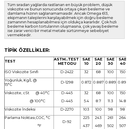
Tüm sıradan yağlarda rastlanan en büyük problem, düşük
viskozite ve bunun sonucunda ortaya çıkan besleme ve
damlama hızının sağlanamamasıdır. Ancak Omega 613,
ekipmanın taleplerini karşılayabilmek için doğru besleme
zamanının hesaplanabilmesi için oldukça kararlıdır. Çok hızlı
besleme karbon tortularının oluşmasına, çok yavaş besleme
ise zarar verici bir metal metale sürtünmeye sebebiyet
vermektedir.
TİPİK ÖZELLİKLER
:
ASTM..TEST
SAE
SAE
SAE
SAE
TEST
METODU
10
20
30
40
ISO Viskozite Sınıfı
D-2422
32
68
100
150
Yoğunluk, Kg/L @
D-1298
0.872
0.887
0.889
0.891
15°C
Viskozite, cSt @ 40°C
D-445
32
68
100
150
@ 100°C
D-445
5.4
8.7
11.3
14.8
Viskozite İndeksi
D-2270
103
100
98
98
Parlama Noktası,COC, °C
225
243
261
264
D-92
°F
437
469
502
507