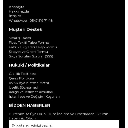
Anasayfa
Hakkımızda
İletişim
WhatsApp : 0547 519 71 48
Müşteri Destek
Sipariş Takibi
Fiyat Teklifi Talep Formu
Fabrika Ziyareti Talep Formu
Şikayet ve Öneri Formu
Sıkça Sorulan Sorular (SSS)
Hukuki / Politikalar
Gizlilik Politikası
Çerez Politikası
KVKK Aydınlatma Metni
Üyelik Sözleşmesi
Kargo ve Teslimat Koşulları
İptal, İade ve Değişim Koşulları
BİZDEN HABERLER
Bültenimize Üye Olun ! Tüm İndirim ve Fırsatlardan İlk Sizin
Haberiniz Olsun !
GÖNDER